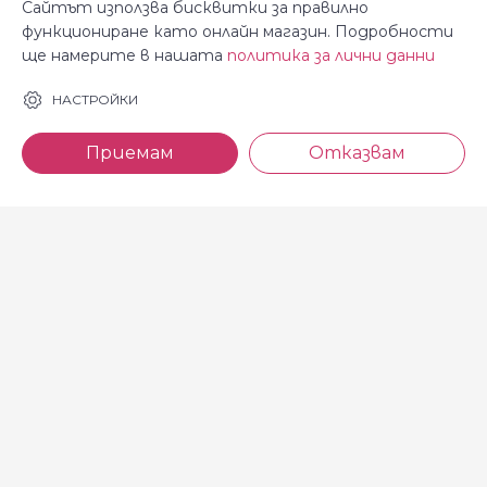
Сайтът използва бисквитки за правилно
функциониране като онлайн магазин. Подробности
ще намерите в нашата
политика за лични данни
За Косара
Информация
НАСТРОЙКИ
За нас
Общи условия
Приемам
Отказвам
Магазини
Декларация за
поверителност
Новини
Доставка и плащане
Контакти
Безплатно връщане
За връзка с нас
тел: 0886 720 768
Всеки делничен ден (от 8.30
до 17.00 ч.)
тел: 0885 514 577
e-mail: shop@kosara.bg
Всички права запазени © 2013-2026 магазин Косара