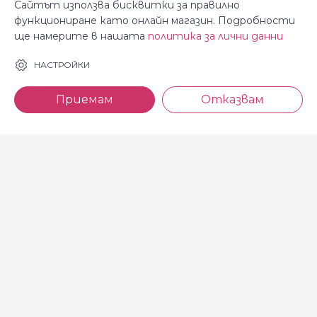
Сайтът използва бисквитки за правилно
функциониране като онлайн магазин. Подробности
ще намерите в нашата
политика за лични данни
За Косара
Информация
НАСТРОЙКИ
За нас
Общи условия
Приемам
Отказвам
Магазини
Декларация за
поверителност
Новини
Доставка и плащане
Контакти
Безплатно връщане
За връзка с нас
тел: 0886 720 768
Всеки делничен ден (от 8.30
до 17.00 ч.)
тел: 0885 514 577
e-mail: shop@kosara.bg
Всички права запазени © 2013-2026 магазин Косара