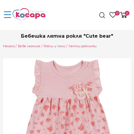
0
0
Бебешка лятна рокля "Cute bear"
Начало
Бебе момиче
Рокли и поли
Летни роклички