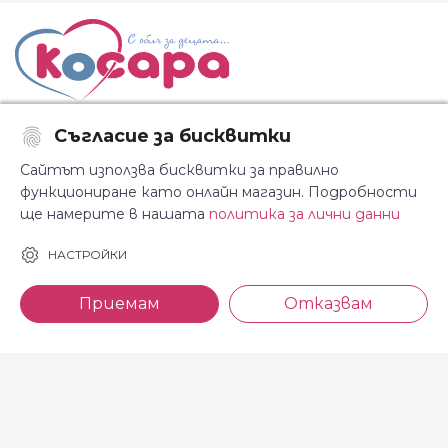
Съгласие за бисквитки
Последвайте ни:
Сайтът използва бисквитки за правилно
функциониране като онлайн магазин. Подробности
ще намерите в нашата
политика за лични данни
За Косара
Информация
НАСТРОЙКИ
За нас
Общи условия
Приемам
Отказвам
Магазини
Декларация за
поверителност
Новини
Доставка и плащане
Контакти
Безплатно връщане
За връзка с нас