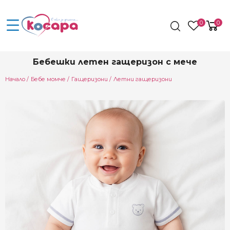
0
0
Бебешки летен гащеризон с мече
Начало
Бебе момче
Гащеризони
Летни гащеризони