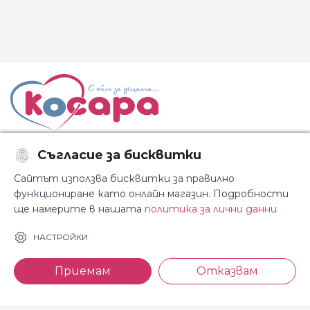
Съгласие за бисквитки
Последвайте ни:
Сайтът използва бисквитки за правилно
функциониране като онлайн магазин. Подробности
ще намерите в нашата
политика за лични данни
За Косара
Информация
НАСТРОЙКИ
За нас
Общи условия
Приемам
Отказвам
Магазини
Декларация за
поверителност
Новини
Доставка и плащане
Контакти