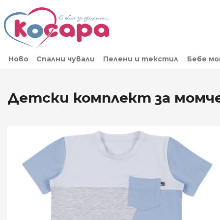
Ново
Спални чували
Пелени и текстил
Бебе м
Детски комплект за момч