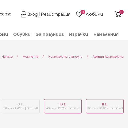
0
0
Вход
Регистрация
Любими
рми
Обувки
За празници
Играчки
Намаления
Начало
Момчета
Комплекти и анцузи
Летни комплекти
9 г.
10 г.
11 г.
134 см - 18.87
| 36.91 лв.
140 см - 18.87
| 36.91 лв.
146 см - 20.40
| 39.90 лв.
€
€
€