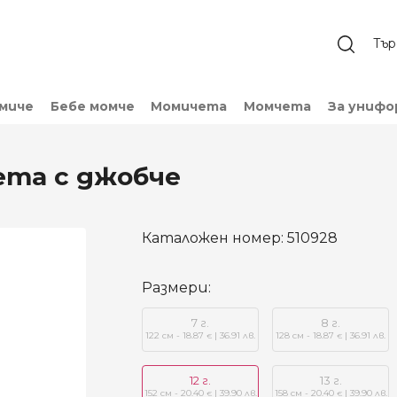
омиче
Бебе момче
Момичета
Момчета
За унифо
ета с джобче
Каталожен номер:
510928
Размери:
7 г.
8 г.
122 см - 18.87
| 36.91 лв.
128 см - 18.87
| 36.91 лв.
€
€
12 г.
13 г.
152 см - 20.40
| 39.90 лв.
158 см - 20.40
| 39.90 лв.
€
€