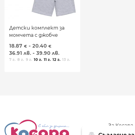
Детски комплект за
момчета с джобче
18.87
- 20.40
€
€
36.91 лв. - 39.90 лв.
7 г.
8 г.
9 г.
10 г.
11 г.
12 г.
13 г.
За Косара