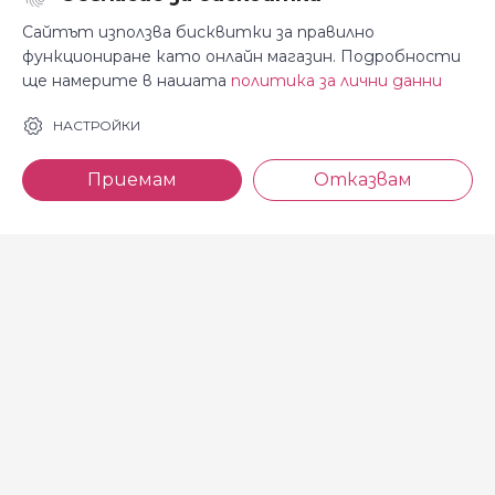
Последвайте ни:
Сайтът използва бисквитки за правилно
функциониране като онлайн магазин. Подробности
ще намерите в нашата
политика за лични данни
За Косара
Информация
НАСТРОЙКИ
За нас
Общи условия
Приемам
Отказвам
Магазини
Декларация за
поверителност
Новини
Доставка и плащане
Контакти
Безплатно връщане
За връзка с нас
тел: 0886 720 768
Всеки делничен ден (от 8.30
до 17.00 ч.)
тел: 0885 514 577
e-mail: shop@kosara.bg