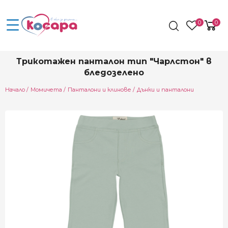
0
0
Трикотажен панталон тип "Чарлстон" в
бледозелено
Начало
Момичета
Панталони и клинове
Дънки и панталони