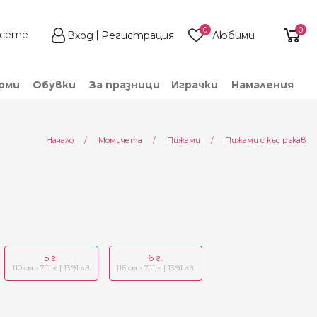
0
0
Вход
Регистрация
Любими
рми
Обувки
За празници
Играчки
Намаления
Начало
Момичета
Пижами
Пижами с къс ръкав
5 г.
6 г.
110 см - 7.11
| 13.91 лв.
116 см - 7.11
| 13.91 лв.
€
€