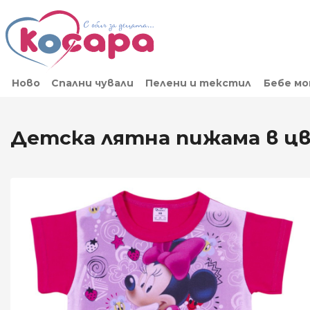
Ново
Спални чували
Пелени и текстил
Бебе м
Детска лятна пижама в ц