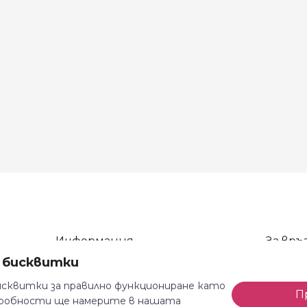
Информация
За връз
а бисквитки
Общи условия
тел: 08
Декларация за поверителност
тел: 08
сквитки за правилно функциониране като
П
одробности ще намерите в нашата
Доставка и плащане
e-mail: 