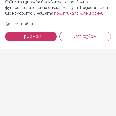
Сайтът използва бисквитки за правилно
функциониране като онлайн магазин. Подробности
ще намерите в нашата
политика за лични данни
За Косара
Информация
НАСТРОЙКИ
За нас
Общи условия
Приемам
Отказвам
Магазини
Декларация за
поверителност
Новини
Доставка и плащане
Контакти
Безплатно връщане
За връзка с нас
тел: 0886 720 768
Всеки делничен ден (от 8.30
до 17.00 ч.)
тел: 0885 514 577
e-mail: shop@kosara.bg
Всички права запазени © 2013-2026 магазин Косара