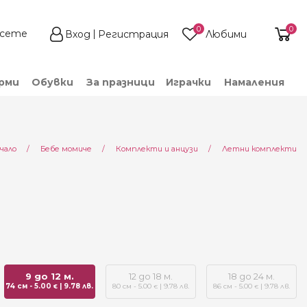
0
0
Вход
Регистрация
Любими
рми
Обувки
За празници
Играчки
Намаления
чало
Бебе момиче
Комплекти и анцузи
Летни комплекти
9 до 12 м.
12 до 18 м.
18 до 24 м.
74 см - 5.00
| 9.78 лв.
80 см - 5.00
| 9.78 лв.
86 см - 5.00
| 9.78 лв.
€
€
€