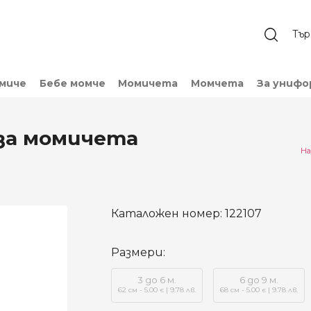
омиче
Бебе момче
Момичета
Момчета
За унифо
за момичета
На
Каталожен номер:
122107
Размери:
3 до 6 м.
6 до 9 м.
62 см - 5.00
| 9.78 лв.
68 см - 5.00
| 9.78 лв.
€
€