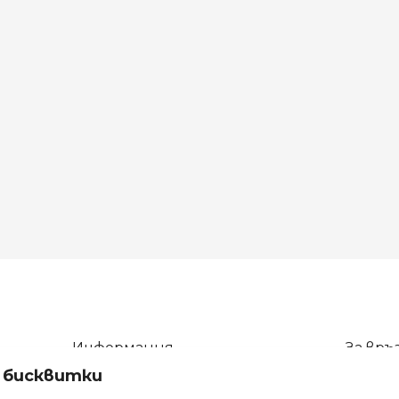
Информация
За връз
а бисквитки
Общи условия
тел: 08