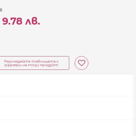
:
 9.78 лв.
Разгледайте таблицата с
размери на този продукт