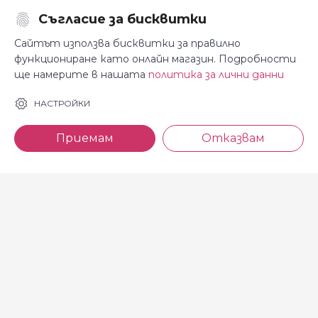
Съгласие за бисквитки
Последвайте ни:
Сайтът използва бисквитки за правилно
функциониране като онлайн магазин. Подробности
ще намерите в нашата
политика за лични данни
За Косара
Информация
НАСТРОЙКИ
За нас
Общи условия
Приемам
Отказвам
Магазини
Декларация за
поверителност
Новини
Доставка и плащане
Контакти
Безплатно връщане
За връзка с нас
тел: 0886 720 768
Всеки делничен ден (от 8.30
до 17.00 ч.)
тел: 0885 514 577
e-mail: shop@kosara.bg