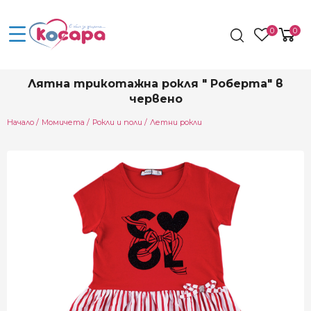
0
0
Лятна трикотажна рокля " Роберта" в
червено
Начало
Момичета
Рокли и поли
Летни рокли