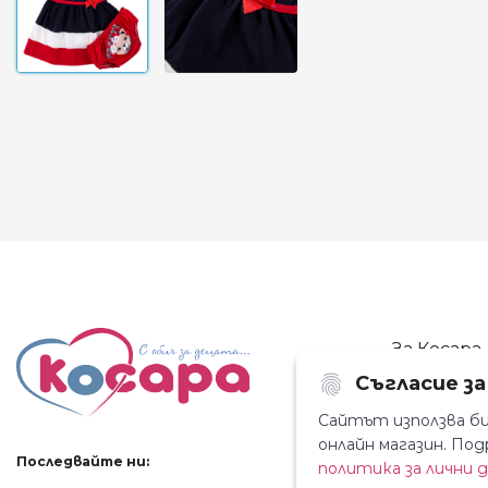
За Косара
Съгласие з
За нас
Магазини
Сайтът използва би
онлайн магазин. П
Новини
Последвайте ни:
политика за лични 
Контакти