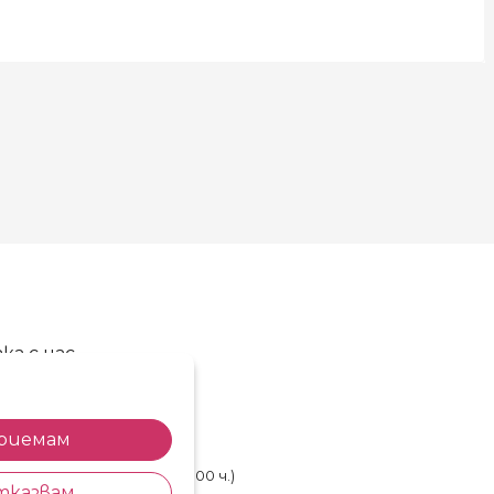
ка с нас
86 720 768
85 514 577
риемам
shop@kosara.bg
лничен ден (от 8.30 до 17.00 ч.)
тказвам