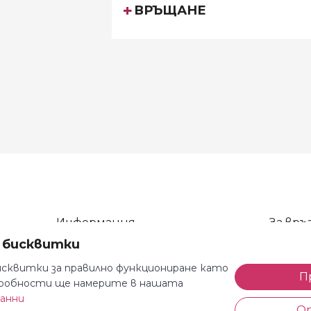
ВРЪЩАНЕ
Информация
За връз
а бисквитки
Общи условия
тел: 08
Декларация за поверителност
тел: 08
сквитки за правилно функциониране като
П
одробности ще намерите в нашата
Доставка и плащане
e-mail: 
данни
Безплатно връщане
Всеки де
О