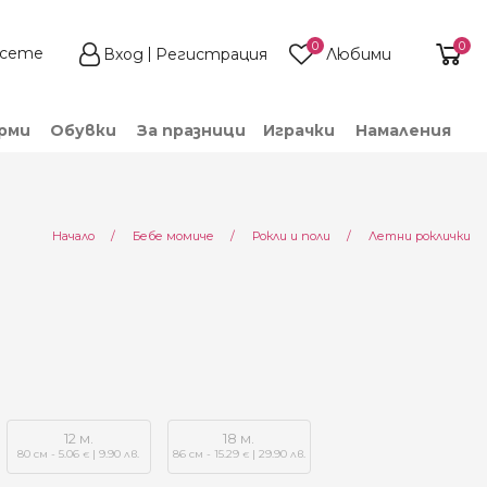
0
0
Вход
Регистрация
Любими
рми
Обувки
За празници
Играчки
Намаления
Начало
Бебе момиче
Рокли и поли
Летни роклички
12 м.
18 м.
80 см - 5.06
| 9.90 лв.
86 см - 15.29
| 29.90 лв.
€
€