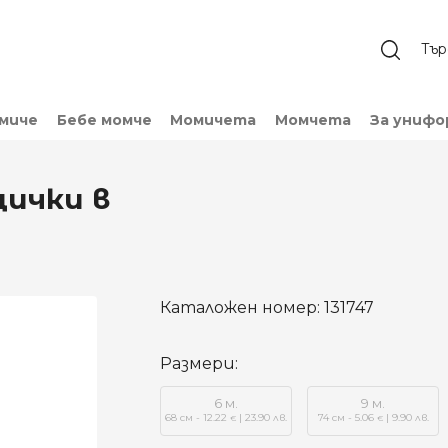
омиче
Бебе момче
Момичета
Момчета
За унифо
щички в
Каталожен номер:
131747
Размери:
6 м.
9 м.
68 см - 12.22
| 23.90 лв.
74 см - 5.06
| 9.90 лв.
€
€