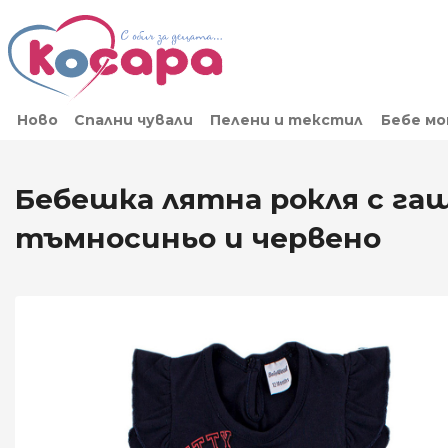
Ново
Спални чували
Пелени и текстил
Бебе м
Бебешка лятна рокля с га
тъмносиньо и червено