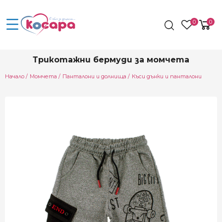
0
0
Трикотажни бермуди за момчета
Начало
Момчета
Панталони и долнища
Къси дънки и панталони