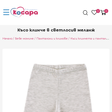
0
0
Късо клинче в светлосив меланж
Начало
Бебе момиче
Панталони и клинове
Къси клинчета и панталонки