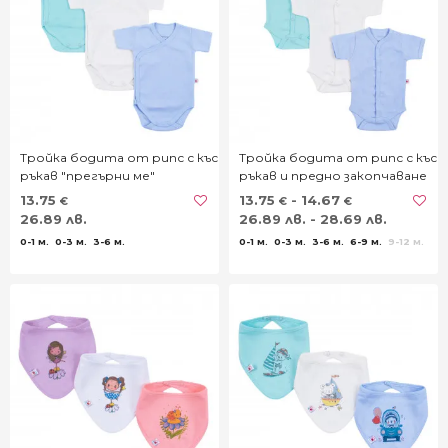
Тройка бодита от рипс с къс
Тройка бодита от рипс с къс
ръкав "прегърни ме"
ръкав и предно закопчаване
13.75
13.75
- 14.67
€
€
€
26.89 лв.
26.89 лв. - 28.69 лв.
0-1 м.
0-3 м.
3-6 м.
0-1 м.
0-3 м.
3-6 м.
6-9 м.
9-12 м.