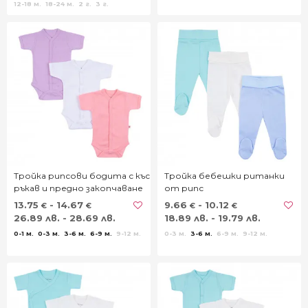
12-18 м.
18-24 м.
2 г.
3 г.
Тройка рипсови бодита с къс
Тройка бебешки ританки
ръкав и предно закопчаване
от рипс
13.75
- 14.67
9.66
- 10.12
€
€
€
€
26.89 лв. - 28.69 лв.
18.89 лв. - 19.79 лв.
0-1 м.
0-3 м.
3-6 м.
6-9 м.
9-12 м.
0-3 м.
3-6 м.
6-9 м.
9-12 м.