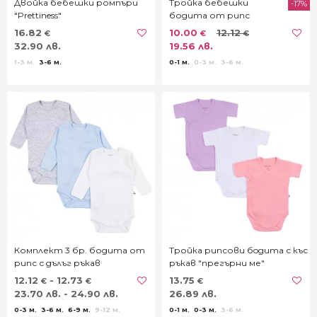
Двойка бебешки ромпъри
Тройка бебешки
-17%
"Prettiness"
бодита от рипс
"прегърни ме"
16.82
10.00
12.12
€
€
€
32.90 лв.
19.56 лв.
1-3 м.
3-6 м.
0-1 м.
0-3 м.
3-6 м.
Комплект 3 бр. бодита от
Тройка рипсови бoдита с къс
рипс с дълъг ръкав
ръкав "прегърни ме"
12.12
- 12.73
13.75
€
€
€
23.70 лв. - 24.90 лв.
26.89 лв.
0-3 м.
3-6 м.
6-9 м.
9-12 м.
0-1 м.
0-3 м.
3-6 м.