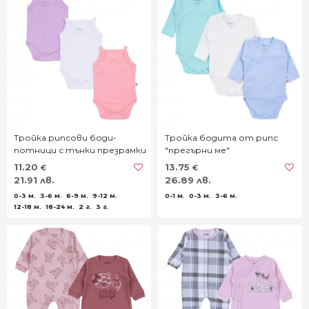
Тройка рипсови боди-
Тройка бодита от рипс
потници с тънки презрамки
"прегърни ме"
11.20
13.75
€
€
21.91 лв.
26.89 лв.
0-3 м.
3-6 м.
6-9 м.
9-12 м.
0-1 м.
0-3 м.
3-6 м.
12-18 м.
18-24 м.
2 г.
3 г.