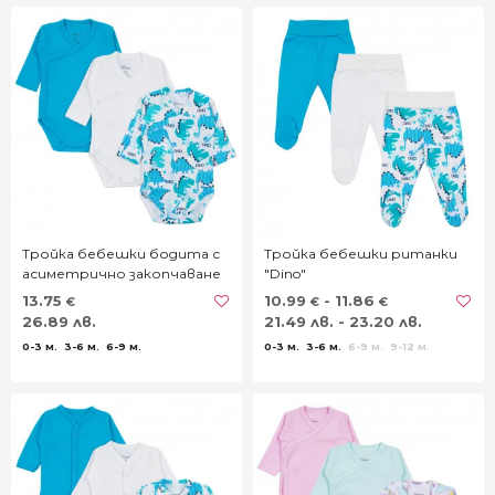
Тройка бебешки бодита с
Тройка бебешки ританки
асиметрично закопчаване
"Dino"
"Dino"
13.75
10.99
- 11.86
€
€
€
26.89 лв.
21.49 лв. - 23.20 лв.
0-3 м.
3-6 м.
6-9 м.
0-3 м.
3-6 м.
6-9 м.
9-12 м.