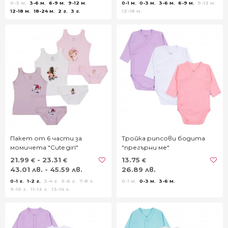
0-3 м.
3-6 м.
6-9 м.
9-12 м.
0-1 м.
0-3 м.
3-6 м.
6-9 м.
9-12 м.
12-18 м.
18-24 м.
2 г.
3 г.
12-18 м.
Пакет от 6 части за
Тройка рипсови бодита
момичета "Cute girl"
"прегърни ме"
21.99
- 23.31
13.75
€
€
€
43.01 лв. - 45.59 лв.
26.89 лв.
0-1 г.
1-2 г.
3-4 г.
5-6 г.
7-8 г.
0-1 м.
0-3 м.
3-6 м.
9-10 г.
11-12 г.
13-14 г.