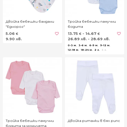
Двойка бебешки бандани
Тройка бебешки памучни
"Еднорог"
бодита
5.06
13.75
- 14.67
€
€
€
9.90 лв.
26.89 лв. - 28.69 лв.
0-3 м.
3-6 м.
6-9 м.
9-12 м.
12-18 м.
18-24 м.
2 г.
3 г.
Тройка бебешки памучни
Двойка ританки в бял рипс
бодита за момичета