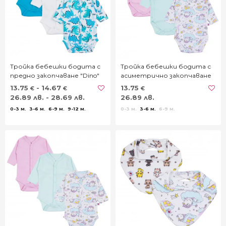
Тройка бебешки бодита с
Тройка бебешки бодита с
предно закопчаване "Dino"
асиметрично закопчаване
"Еднорог"
13.75
- 14.67
13.75
€
€
€
26.89 лв. - 28.69 лв.
26.89 лв.
0-3 м.
3-6 м.
6-9 м.
9-12 м.
0-3 м.
3-6 м.
6-9 м.