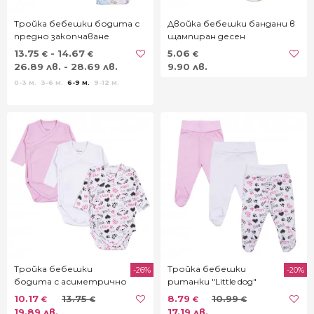
Тройка бебешки бодита с
Двойка бебешки бандани в
предно закопчаване
щампиран десен
"Еднорог"
13.75
- 14.67
5.06
€
€
€
26.89 лв. - 28.69 лв.
9.90 лв.
0-3 м.
3-6 м.
6-9 м.
9-12 м.
Тройка бебешки
Тройка бебешки
-26%
-20%
бодита с асиметрично
ританки "Little dog"
закопчаване "Little dog"
10.17
13.75
8.79
10.99
€
€
€
€
19.89 лв.
17.19 лв.