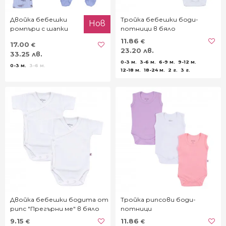
Двойка бебешки
Тройка бебешки боди-
Нов
ромпъри с шапки
потници в бяло
"Африка"
11.86
€
17.00
€
23.20 лв.
33.25 лв.
0-3 м.
3-6 м.
6-9 м.
9-12 м.
0-3 м.
3-6 м.
12-18 м.
18-24 м.
2 г.
3 г.
Двойка бебешки бодита от
Тройка рипсови боди-
рипс "Прегърни ме" в бяло
потници
9.15
11.86
€
€