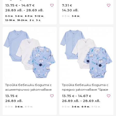
13.75
- 14.67
7.31
€
€
€
26.89 лв. - 28.69 лв.
14.30 лв.
0-3 м.
3-6 м.
6-9 м.
9-12 м.
0-3 м.
3-6 м.
12-18 м.
18-24 м.
2 г.
3 г.
Тройка бебешки бодита с
Тройка бебешки бодита с
асиметрично закопчаване
предно закопчаване "Space
"Space cat"
cat"
13.75
13.75
- 14.67
€
€
€
26.89 лв.
26.89 лв. - 28.69 лв.
0-3 м.
3-6 м.
6-9 м.
0-3 м.
3-6 м.
6-9 м.
9-12 м.