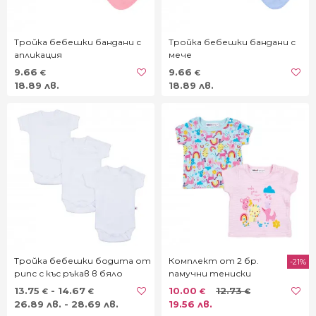
Тройка бебешки бандани с
Тройка бебешки бандани с
апликация
мече
9.66
9.66
€
€
18.89 лв.
18.89 лв.
Тройка бебешки бодита от
Комплект от 2 бр.
-21%
рипс с къс ръкав в бяло
памучни тениски
"Magic"
13.75
- 14.67
10.00
12.73
€
€
€
€
26.89 лв. - 28.69 лв.
19.56 лв.