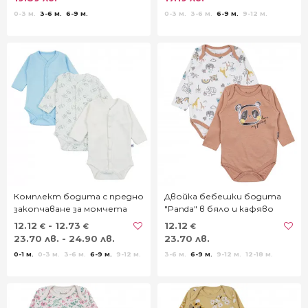
0-3 м.
3-6 м.
6-9 м.
0-3 м.
3-6 м.
6-9 м.
9-12 м.
Комплект бодита с предно
Двойка бебешки бодита
закопчаване за момчета
"Panda" в бяло и кафяво
12.12
- 12.73
12.12
€
€
€
23.70 лв. - 24.90 лв.
23.70 лв.
0-1 м.
0-3 м.
3-6 м.
6-9 м.
9-12 м.
3-6 м.
6-9 м.
9-12 м.
12-18 м.